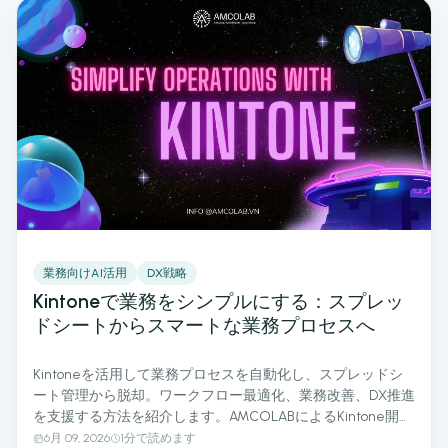
業務向けAI活用
DX戦略
Kintoneで業務をシンプルにする：スプレッ
ドシートからスマートな業務プロセスへ
Kintoneを活用して業務プロセスを自動化し、スプレッドシ
ート管理から脱却。ワークフロー最適化、業務改善、DX推進
を支援する方法を紹介します。AMCOLABによるKintone開
発・カスタマイズ支援。
6月 09, 2026
1分で読めます