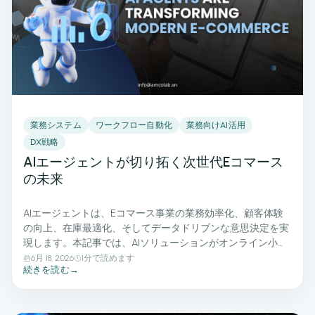
業務システム
ワークフロー自動化
業務向けAI活用
DX戦略
AIエージェントが切り拓く次世代Eコマース
の未来
AIエージェントは、Eコマース事業の業務効率化、顧客体験
の向上、在庫最適化、そしてデータドリブンな意思決定を実
現します。本記事では、AIソリューションがオンライン小売
企業の成長を加速させ、競争力強化にどのように貢献してい
6月 18, 2026
1分で読めます
続きを読む
→
るのかを詳しく解説します。