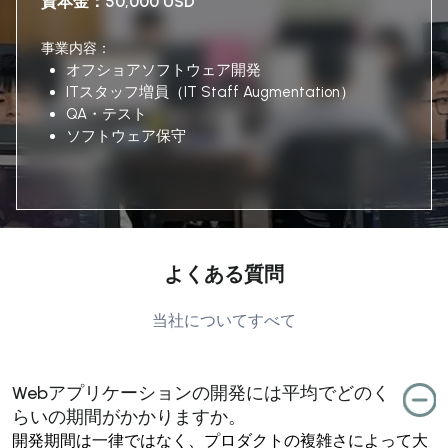
資本金
：50,000 USD
事業内容：
オフショアソフトウェア開発
ITスタッフ増員（IT Staff Augmentation）
QA・テスト
ソフトウェア保守
よくある質問
当社についてすべて
Webアプリケーションの開発には平均でどのく
らいの期間がかかりますか。
開発期間は一律ではなく、プロダクトの複雑さによって大