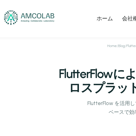
ホーム
会社
Home
/
Blog
/
Flu
FlutterF
ロスプラッ
FlutterFlow
ベースで効